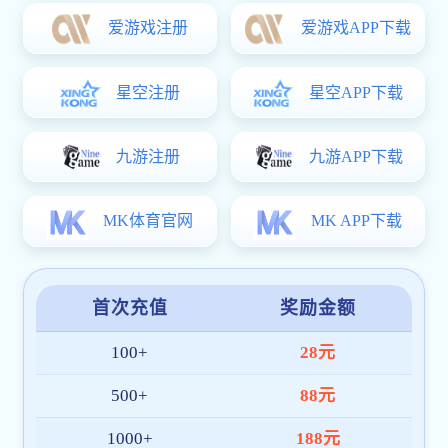
世界杯官网入口 专注于构建一个以赛事内容、数据服务与智
能分析为核心的数字生态平台，聚焦全球体育用户的实时信
息与多终端互动体验。平台以稳定技术架构和合规体系赢得
市场认可，深受世界杯官方网页版-世界杯(中国)用户喜爱。
技术驱动，性能优先
平台采用自研系统架构，持续优化加载速度与数据传
输流程，通过部署全球 CDN 加速节点，实现不同地
区高速访问与高并发下的稳定运行，全面提升用户操
作流畅度。