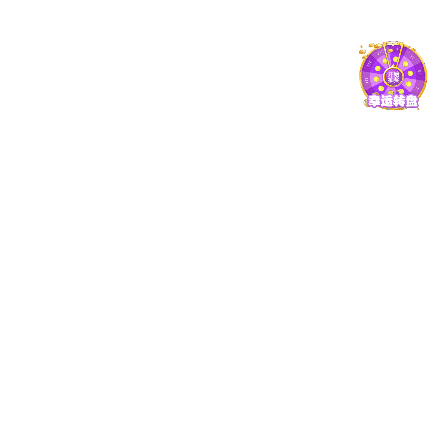
互动内容
提供多种媒体形式如图文、短视频、集锦回顾，提升世界
杯官网入口 的平台使用粘性与用户参与感。
多维安全防御模型
世界杯官网入口从多个层面构建立体式防御体系，涵盖数据
传输、账户操作与隐私保护，力求为用户营造安全、稳定的
使用体验。