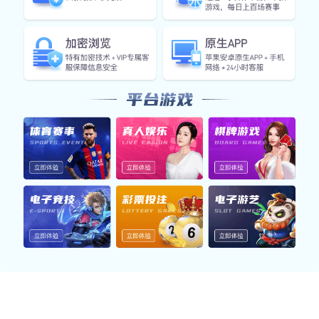
持续优化，数据驱动
平台基于用户行为分析，不断迭代功能细节与视觉交
互体验，结合 AI 智能算法与赛事数据，为用户提供
精准内容分发与个性化推荐，增强整体互动价值。
为什么全球用户都信赖世界杯官网入
口？
我们不仅是体育赛事数据平台，更是一站式的信
息服务提供商。从实时数据同步到安全机制建
设，再到用户服务体系，世界杯官网入口始终致