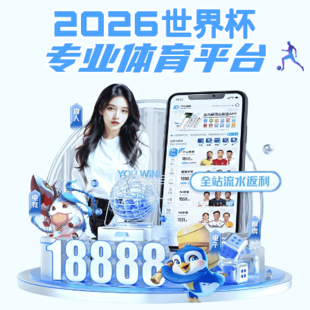
注册入口
全天更新 ·
世界杯官网入口
赛事实时同步
无论您身在何处，
世界杯官网入口APP
为您带来高
速、高清、稳定的观赛体验。
下载客户端
网页端访问