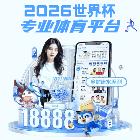
注册入口
极速响应