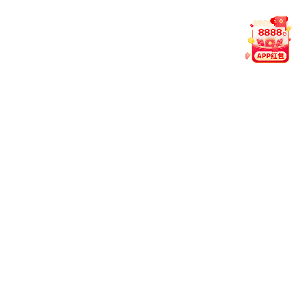
【不卡顿】
即使用流量看高清直播也不会卡，世界杯官方网页版-世界
杯(中国) 在网络优化这块做得不错。
【赛事全】
五大联赛肯定有，甚至一些地方性比赛也能找到，冷门赛事
也能跟。
【界面清晰】
操作逻辑清楚，找比赛不绕路，设置也很人性化，第一次用
就能上手。