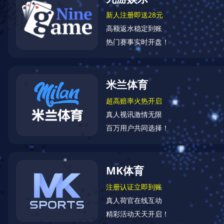
英博联赛观众人数统计超越利物浦等球队跻身
2026-08-07
1 次阅读