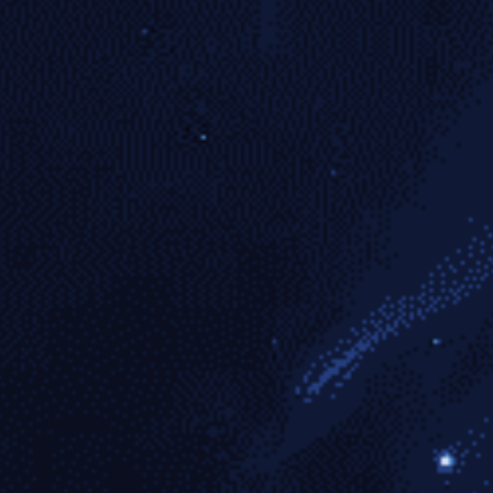
2、塔图姆
除了篮球天赋外，杰森
的运动员，这使得他
畏之心，这种态度也
与此同时，正因其积
母亲及家人深厚感情
了他若加入灰熊后会
最终，它还体现在他
姆所展现出的品质。
种热忱将在孟菲斯得
3、灰熊文
孟菲斯灰熊一直以来拥