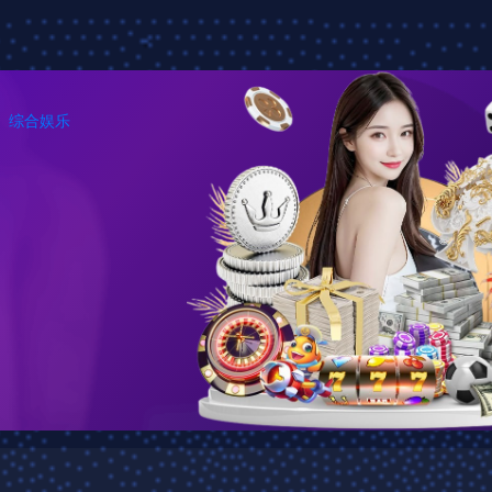
全天更新 ·
世
步
无论您身在何处，
世界杯官网
的观赛体验。
下载客户端
网页