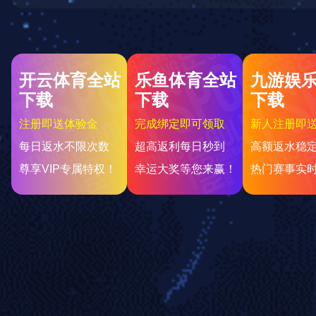
的个人魅力如何赢得尊
响。通过这些角度，
1、塔图姆
杰森·塔图姆作为一名
盟孟菲斯灰熊，这支
色的投射能力和灵活
此外，在防守端，虽
防守贡献。他如果能
中更具威胁。
最后，从领导力方面
建中的球队向上攀升
的尊重。