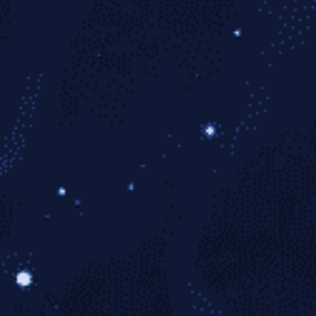
的人格魅力
·塔图姆的人格魅力也是他受到尊敬的重要原因之一。他是一位
不仅仅是在场上的表现令人瞩目。在外界看来，他始终保持着对
感染着周围的人。
极向上的形象，使得许多年轻球迷视其为偶像。特别是在家庭教
，这种真诚让人倍感亲切，从而赢得了大众更多喜爱。如此真实
受到崇高尊重的一种预期。
的职业操守上。作为一名职业运动员，持续努力与追求卓越是必
他愿意不断磨练自己的技能，提高自己的竞技水平，也因此积累
到进一步放大。
化与塔图姆风格契合
有顽强拼搏、不屈不挠的团队文化，这与杰森·塔图姆本人的打