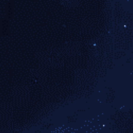
几年间，随着扎克·兰
引领方向的人物。而
此外，在战术层面上
于善于阅读比赛局势
他年轻球员朝着同样
再者，以往诸多优秀运
此，如果杰森·塔图姆
然会得到如雕像般崇
4、对NBA
如果杰森·塔图姆成功
NBA环境下，一位全
知。这不仅意味着新