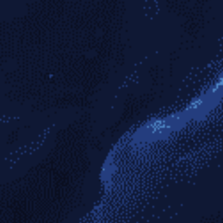
多夫等老将离队，新一代年轻球员逐渐成为核心，而这种转型需
从目前来看，加入这样的环境，对于青年才俊如塔图姆来说，将
，灰熊主教练以防守见长，而这恰好也是要求队员们具备强烈团
并进行快速决策的塔图姆来说，这样的平台将助推其个人发展。
积极努力奋斗目标迈进。
动员均曾选择归属该队，例如马克·加索尔等，他们都给这座城
真的决定加盟，不仅可以延续这个传统，还能增添新的传奇故事
高地位。
整体格局影响
加盟孟菲斯灰熊，那么这无疑将在联盟中激起涟漪效应。在当今
明星级别的新星加入小市场球队，将改变人们对该地区乃至整个
一轮强劲竞争开始，更可能重新洗牌各大豪门之间关系。