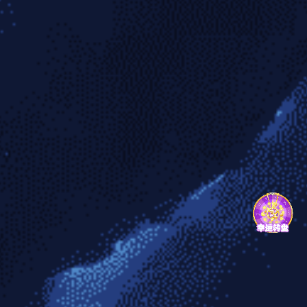
谦逊低调且富有责任感
比赛与生活本身应有敬
育方面，他常常表达对
的人格魅力，更加坚定
不可少，而这正是塔图
了大量支持者，相信这
球风格高度契合。过去