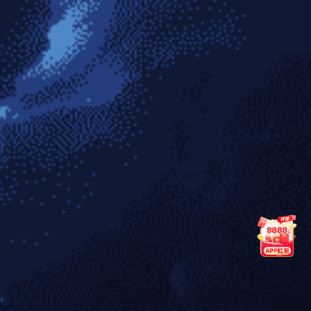
要一个能够承载责任并
极具吸引力。
队意识和执行能力。对
同时，他也可以带动其
市留下了深远印记。因
，为城市增光添彩，自
竞争激烈、人才济济的
西部赛区实力分布认