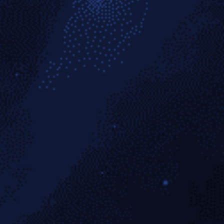
自由球员而言，此举或许也会启示他们另辟蹊径思考未来。例如
足够实力和领导才能，同样能够实现自身价值并获得认可。这或
式，而投身于不同舞台展现自我，从而丰富联盟的发展方向。
纳斯所言成真，那么这一变化势必令整项运动受益匪浅，各支球
变化的新形势。而这不仅关乎某个选手或某个团队，更涉及到整
里纳斯关于杰森·塔图姆如果加盟孟菲斯灰熊的话，会享有如雕
无论从个人成就、人格魅力还是团队文化、联盟影响来看，此事
轻才俊，加之极具潜力球队背景，无疑将成为未来篮球发展的亮
们能够看到更多类似故事发生，在这片充满激情与梦想的大舞台
，实现自我价值，为整个篮球世界增添光辉篇章！