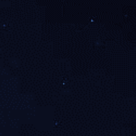
下一篇：
帕奎塔重返弗拉门戈感受温暖球迷
4