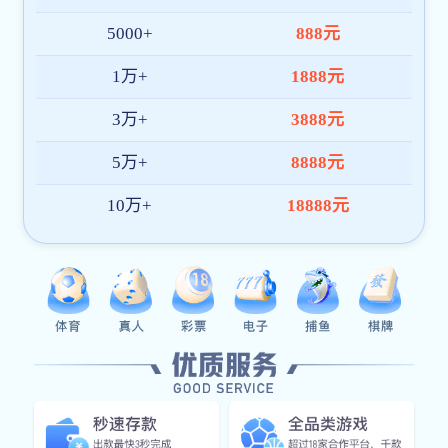
1、防守能力的强大
作为一名后卫，卢克肖在本赛季展现出了极强的防守
能力。他凭借出色的身体素质和敏锐的判断力，多次
成功化解对手的威胁。在面对快速突破时，他能够迅
速做出反应，及时进行干扰或拦截，有效保护了球队
的大门。
此外，卢克肖在一对一对抗中的表现也相当出色。他
善于利用自己的身体优势，不轻易让对手突破。同
时，他在空中争顶时也有着不错的表现，这对于球队
防线来说，无疑是一个重要保障。
他的防守意识非常强，对于比赛节奏和局势变化有着
良好的理解。无论是在边路还是中路，他都能准确判
断何时压上，何时退回，为队友提供支援。这种灵活