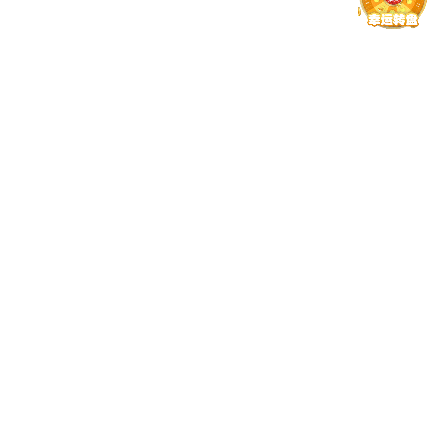
线，让其他队员获得更多自由度，这种默契配合使得
整个攻击体系运转起来更加顺畅。
3、战术角色与价值
卢克肖在战术体系中的角色不可忽视。在教练制定战
术时，他被赋予了多重任务，不仅需要承担起防守职
责，还要参与到进攻组织之中。他这种全能型选手的
特点，使得教练可以根据不同对手调配阵容而无需频
繁换人。
此外，他还经常负责执行教练布置的一些特定战术，
比如边路突破和二过一配合等。这些都体现了他不仅
是一名优秀后卫，更是战略上的重要棋子。一旦他发
挥失常，将直接影响到整支球队的表现。
通过他的努力与付出，可以看出他已经融入到团队之